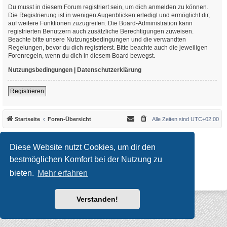
Du musst in diesem Forum registriert sein, um dich anmelden zu können.
Die Registrierung ist in wenigen Augenblicken erledigt und ermöglicht dir,
auf weitere Funktionen zuzugreifen. Die Board-Administration kann
registrierten Benutzern auch zusätzliche Berechtigungen zuweisen.
Beachte bitte unsere Nutzungsbedingungen und die verwandten
Regelungen, bevor du dich registrierst. Bitte beachte auch die jeweiligen
Forenregeln, wenn du dich in diesem Board bewegst.
Nutzungsbedingungen
|
Datenschutzerklärung
Registrieren
Startseite
Foren-Übersicht
Alle Zeiten sind
UTC+02:00
*
Original Author:
Brad Veryard
*
Updated to 3.3.x by
MannixMD
Diese Website nutzt Cookies, um dir den
*
Style version: 3.4.10
Powered by
phpBB
® Forum Software © phpBB Limited
bestmöglichen Komfort bei der Nutzung zu
Deutsche Übersetzung durch
phpBB.de
bieten.
Mehr erfahren
Datenschutz
|
Nutzungsbedingungen
Verstanden!