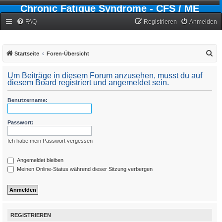
Chronic Fatigue Syndrome - CFS / ME
Forum
FAQ
Registrieren
Anmelden
S
Startseite
Foren-Übersicht
u
Um Beiträge in diesem Forum anzusehen, musst du auf
c
diesem Board registriert und angemeldet sein.
h
Benutzername:
e
Passwort:
Ich habe mein Passwort vergessen
Angemeldet bleiben
Meinen Online-Status während dieser Sitzung verbergen
REGISTRIEREN