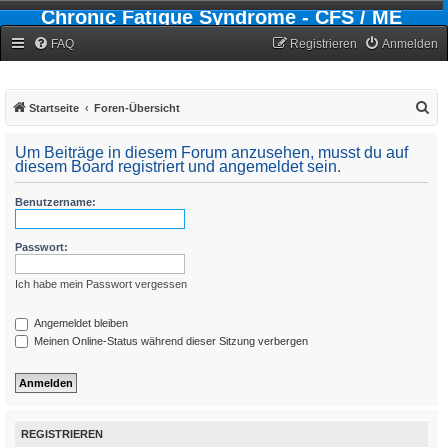
Chronic Fatigue Syndrome - CFS / ME
Forum
FAQ
Registrieren
Anmelden
S
Startseite
Foren-Übersicht
u
Um Beiträge in diesem Forum anzusehen, musst du auf
c
diesem Board registriert und angemeldet sein.
h
Benutzername:
e
Passwort:
Ich habe mein Passwort vergessen
Angemeldet bleiben
Meinen Online-Status während dieser Sitzung verbergen
REGISTRIEREN