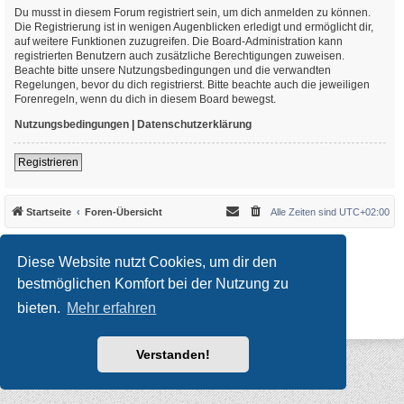
Du musst in diesem Forum registriert sein, um dich anmelden zu können.
Die Registrierung ist in wenigen Augenblicken erledigt und ermöglicht dir,
auf weitere Funktionen zuzugreifen. Die Board-Administration kann
registrierten Benutzern auch zusätzliche Berechtigungen zuweisen.
Beachte bitte unsere Nutzungsbedingungen und die verwandten
Regelungen, bevor du dich registrierst. Bitte beachte auch die jeweiligen
Forenregeln, wenn du dich in diesem Board bewegst.
Nutzungsbedingungen
|
Datenschutzerklärung
Registrieren
Startseite
Foren-Übersicht
Alle Zeiten sind
UTC+02:00
*
Original Author:
Brad Veryard
*
Updated to 3.3.x by
MannixMD
Diese Website nutzt Cookies, um dir den
*
Style version: 3.4.10
Powered by
phpBB
® Forum Software © phpBB Limited
bestmöglichen Komfort bei der Nutzung zu
Deutsche Übersetzung durch
phpBB.de
bieten.
Mehr erfahren
Datenschutz
|
Nutzungsbedingungen
Verstanden!