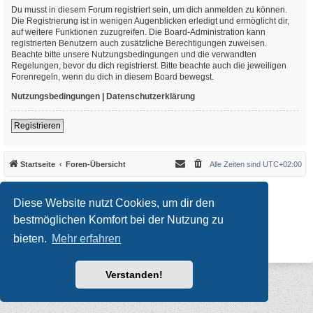
Du musst in diesem Forum registriert sein, um dich anmelden zu können.
Die Registrierung ist in wenigen Augenblicken erledigt und ermöglicht dir,
auf weitere Funktionen zuzugreifen. Die Board-Administration kann
registrierten Benutzern auch zusätzliche Berechtigungen zuweisen.
Beachte bitte unsere Nutzungsbedingungen und die verwandten
Regelungen, bevor du dich registrierst. Bitte beachte auch die jeweiligen
Forenregeln, wenn du dich in diesem Board bewegst.
Nutzungsbedingungen
|
Datenschutzerklärung
Registrieren
Startseite
Foren-Übersicht
Alle Zeiten sind
UTC+02:00
*
Original Author:
Brad Veryard
*
Updated to 3.3.x by
MannixMD
Diese Website nutzt Cookies, um dir den
*
Style version: 3.4.10
Powered by
phpBB
® Forum Software © phpBB Limited
bestmöglichen Komfort bei der Nutzung zu
Deutsche Übersetzung durch
phpBB.de
bieten.
Mehr erfahren
Datenschutz
|
Nutzungsbedingungen
Verstanden!