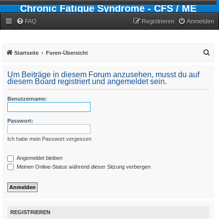
Chronic Fatigue Syndrome - CFS / ME
Forum
FAQ
Registrieren
Anmelden
S
Startseite
Foren-Übersicht
u
Um Beiträge in diesem Forum anzusehen, musst du auf
c
diesem Board registriert und angemeldet sein.
h
Benutzername:
e
Passwort:
Ich habe mein Passwort vergessen
Angemeldet bleiben
Meinen Online-Status während dieser Sitzung verbergen
REGISTRIEREN