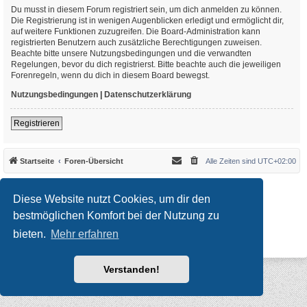
Du musst in diesem Forum registriert sein, um dich anmelden zu können.
Die Registrierung ist in wenigen Augenblicken erledigt und ermöglicht dir,
auf weitere Funktionen zuzugreifen. Die Board-Administration kann
registrierten Benutzern auch zusätzliche Berechtigungen zuweisen.
Beachte bitte unsere Nutzungsbedingungen und die verwandten
Regelungen, bevor du dich registrierst. Bitte beachte auch die jeweiligen
Forenregeln, wenn du dich in diesem Board bewegst.
Nutzungsbedingungen
|
Datenschutzerklärung
Registrieren
Startseite
Foren-Übersicht
Alle Zeiten sind
UTC+02:00
*
Original Author:
Brad Veryard
*
Updated to 3.3.x by
MannixMD
Diese Website nutzt Cookies, um dir den
*
Style version: 3.4.10
Powered by
phpBB
® Forum Software © phpBB Limited
bestmöglichen Komfort bei der Nutzung zu
Deutsche Übersetzung durch
phpBB.de
bieten.
Mehr erfahren
Datenschutz
|
Nutzungsbedingungen
Verstanden!