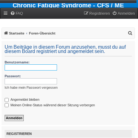
Chronic Fatigue Syndrome - CFS / ME
Forum
FAQ
Registrieren
Anmelden
S
Startseite
Foren-Übersicht
u
Um Beiträge in diesem Forum anzusehen, musst du auf
c
diesem Board registriert und angemeldet sein.
h
Benutzername:
e
Passwort:
Ich habe mein Passwort vergessen
Angemeldet bleiben
Meinen Online-Status während dieser Sitzung verbergen
REGISTRIEREN