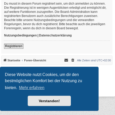
Du musst in diesem Forum registriert sein, um dich anmelden zu können.
Die Registrierung ist in wenigen Augenblicken erledigt und ermöglicht dir,
auf weitere Funktionen zuzugreifen. Die Board-Administration kann
registrierten Benutzern auch zusätzliche Berechtigungen zuweisen.
Beachte bitte unsere Nutzungsbedingungen und die verwandten
Regelungen, bevor du dich registrierst. Bitte beachte auch die jeweiligen
Forenregeln, wenn du dich in diesem Board bewegst.
Nutzungsbedingungen
|
Datenschutzerklärung
Registrieren
Startseite
Foren-Übersicht
Alle Zeiten sind
UTC+02:00
*
Original Author:
Brad Veryard
*
Updated to 3.3.x by
MannixMD
Diese Website nutzt Cookies, um dir den
*
Style version: 3.4.10
Powered by
phpBB
® Forum Software © phpBB Limited
bestmöglichen Komfort bei der Nutzung zu
Deutsche Übersetzung durch
phpBB.de
bieten.
Mehr erfahren
Datenschutz
|
Nutzungsbedingungen
Verstanden!