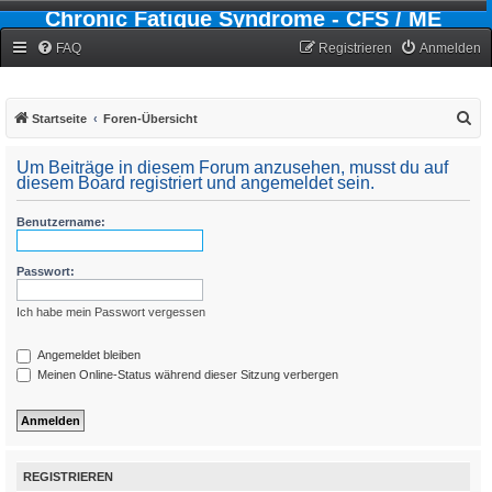
Chronic Fatigue Syndrome - CFS / ME
Forum
FAQ
Registrieren
Anmelden
S
Startseite
Foren-Übersicht
u
Um Beiträge in diesem Forum anzusehen, musst du auf
c
diesem Board registriert und angemeldet sein.
h
Benutzername:
e
Passwort:
Ich habe mein Passwort vergessen
Angemeldet bleiben
Meinen Online-Status während dieser Sitzung verbergen
REGISTRIEREN