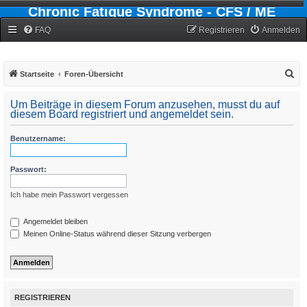
Chronic Fatigue Syndrome - CFS / ME
Forum
FAQ
Registrieren
Anmelden
S
Startseite
Foren-Übersicht
u
Um Beiträge in diesem Forum anzusehen, musst du auf
c
diesem Board registriert und angemeldet sein.
h
Benutzername:
e
Passwort:
Ich habe mein Passwort vergessen
Angemeldet bleiben
Meinen Online-Status während dieser Sitzung verbergen
REGISTRIEREN