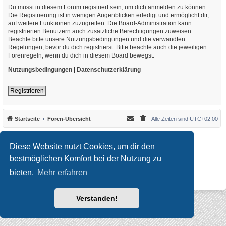
Du musst in diesem Forum registriert sein, um dich anmelden zu können.
Die Registrierung ist in wenigen Augenblicken erledigt und ermöglicht dir,
auf weitere Funktionen zuzugreifen. Die Board-Administration kann
registrierten Benutzern auch zusätzliche Berechtigungen zuweisen.
Beachte bitte unsere Nutzungsbedingungen und die verwandten
Regelungen, bevor du dich registrierst. Bitte beachte auch die jeweiligen
Forenregeln, wenn du dich in diesem Board bewegst.
Nutzungsbedingungen
|
Datenschutzerklärung
Registrieren
Startseite
Foren-Übersicht
Alle Zeiten sind
UTC+02:00
*
Original Author:
Brad Veryard
*
Updated to 3.3.x by
MannixMD
Diese Website nutzt Cookies, um dir den
*
Style version: 3.4.10
Powered by
phpBB
® Forum Software © phpBB Limited
bestmöglichen Komfort bei der Nutzung zu
Deutsche Übersetzung durch
phpBB.de
bieten.
Mehr erfahren
Datenschutz
|
Nutzungsbedingungen
Verstanden!