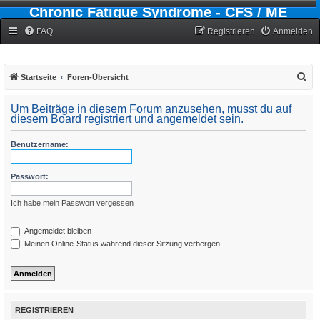
Chronic Fatigue Syndrome - CFS / ME
Forum
FAQ
Registrieren
Anmelden
S
Startseite
Foren-Übersicht
u
Um Beiträge in diesem Forum anzusehen, musst du auf
c
diesem Board registriert und angemeldet sein.
h
Benutzername:
e
Passwort:
Ich habe mein Passwort vergessen
Angemeldet bleiben
Meinen Online-Status während dieser Sitzung verbergen
REGISTRIEREN