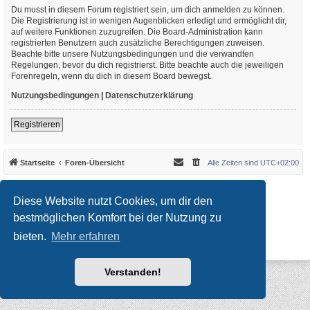
Du musst in diesem Forum registriert sein, um dich anmelden zu können.
Die Registrierung ist in wenigen Augenblicken erledigt und ermöglicht dir,
auf weitere Funktionen zuzugreifen. Die Board-Administration kann
registrierten Benutzern auch zusätzliche Berechtigungen zuweisen.
Beachte bitte unsere Nutzungsbedingungen und die verwandten
Regelungen, bevor du dich registrierst. Bitte beachte auch die jeweiligen
Forenregeln, wenn du dich in diesem Board bewegst.
Nutzungsbedingungen
|
Datenschutzerklärung
Registrieren
Startseite
Foren-Übersicht
Alle Zeiten sind
UTC+02:00
*
Original Author:
Brad Veryard
*
Updated to 3.3.x by
MannixMD
Diese Website nutzt Cookies, um dir den
*
Style version: 3.4.10
Powered by
phpBB
® Forum Software © phpBB Limited
bestmöglichen Komfort bei der Nutzung zu
Deutsche Übersetzung durch
phpBB.de
bieten.
Mehr erfahren
Datenschutz
|
Nutzungsbedingungen
Verstanden!