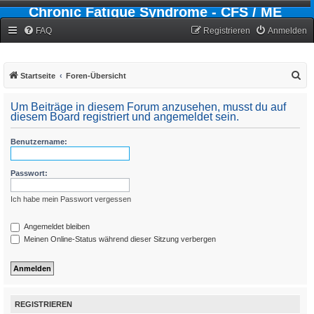
Chronic Fatigue Syndrome - CFS / ME
Forum
FAQ
Registrieren
Anmelden
S
Startseite
Foren-Übersicht
u
Um Beiträge in diesem Forum anzusehen, musst du auf
c
diesem Board registriert und angemeldet sein.
h
Benutzername:
e
Passwort:
Ich habe mein Passwort vergessen
Angemeldet bleiben
Meinen Online-Status während dieser Sitzung verbergen
REGISTRIEREN