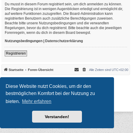
Du musst in diesem Forum registriert sein, um dich anmelden zu können.
Die Registrierung ist in wenigen Augenblicken erledigt und ermöglicht dir,
auf weitere Funktionen zuzugreifen. Die Board-Administration kann
registrierten Benutzern auch zusätzliche Berechtigungen zuweisen.
Beachte bitte unsere Nutzungsbedingungen und die verwandten
Regelungen, bevor du dich registrierst. Bitte beachte auch die jeweiligen
Forenregeln, wenn du dich in diesem Board bewegst.
Nutzungsbedingungen
|
Datenschutzerklärung
Registrieren
Startseite
Foren-Übersicht
Alle Zeiten sind
UTC+02:00
*
Original Author:
Brad Veryard
*
Updated to 3.3.x by
MannixMD
Diese Website nutzt Cookies, um dir den
*
Style version: 3.4.10
Powered by
phpBB
® Forum Software © phpBB Limited
bestmöglichen Komfort bei der Nutzung zu
Deutsche Übersetzung durch
phpBB.de
bieten.
Mehr erfahren
Datenschutz
|
Nutzungsbedingungen
Verstanden!