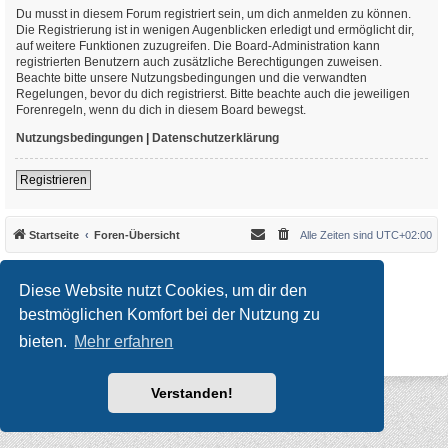
Du musst in diesem Forum registriert sein, um dich anmelden zu können.
Die Registrierung ist in wenigen Augenblicken erledigt und ermöglicht dir,
auf weitere Funktionen zuzugreifen. Die Board-Administration kann
registrierten Benutzern auch zusätzliche Berechtigungen zuweisen.
Beachte bitte unsere Nutzungsbedingungen und die verwandten
Regelungen, bevor du dich registrierst. Bitte beachte auch die jeweiligen
Forenregeln, wenn du dich in diesem Board bewegst.
Nutzungsbedingungen
|
Datenschutzerklärung
Registrieren
Startseite
Foren-Übersicht
Alle Zeiten sind
UTC+02:00
*
Original Author:
Brad Veryard
*
Updated to 3.3.x by
MannixMD
Diese Website nutzt Cookies, um dir den
*
Style version: 3.4.10
Powered by
phpBB
® Forum Software © phpBB Limited
bestmöglichen Komfort bei der Nutzung zu
Deutsche Übersetzung durch
phpBB.de
bieten.
Mehr erfahren
Datenschutz
|
Nutzungsbedingungen
Verstanden!