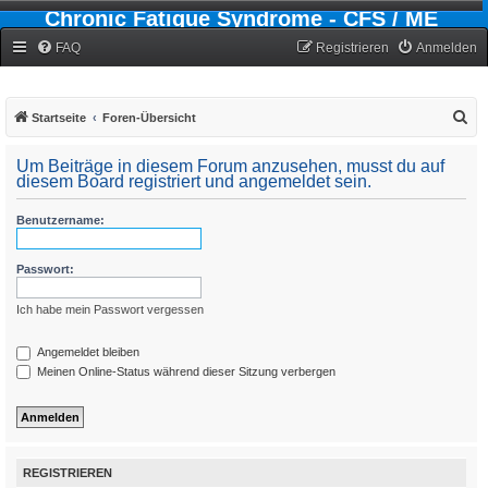
Chronic Fatigue Syndrome - CFS / ME
Forum
FAQ
Registrieren
Anmelden
S
Startseite
Foren-Übersicht
u
Um Beiträge in diesem Forum anzusehen, musst du auf
c
diesem Board registriert und angemeldet sein.
h
Benutzername:
e
Passwort:
Ich habe mein Passwort vergessen
Angemeldet bleiben
Meinen Online-Status während dieser Sitzung verbergen
REGISTRIEREN