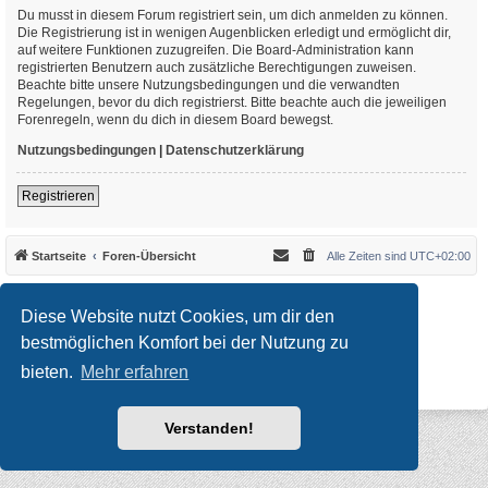
Du musst in diesem Forum registriert sein, um dich anmelden zu können.
Die Registrierung ist in wenigen Augenblicken erledigt und ermöglicht dir,
auf weitere Funktionen zuzugreifen. Die Board-Administration kann
registrierten Benutzern auch zusätzliche Berechtigungen zuweisen.
Beachte bitte unsere Nutzungsbedingungen und die verwandten
Regelungen, bevor du dich registrierst. Bitte beachte auch die jeweiligen
Forenregeln, wenn du dich in diesem Board bewegst.
Nutzungsbedingungen
|
Datenschutzerklärung
Registrieren
Startseite
Foren-Übersicht
Alle Zeiten sind
UTC+02:00
*
Original Author:
Brad Veryard
*
Updated to 3.3.x by
MannixMD
Diese Website nutzt Cookies, um dir den
*
Style version: 3.4.10
Powered by
phpBB
® Forum Software © phpBB Limited
bestmöglichen Komfort bei der Nutzung zu
Deutsche Übersetzung durch
phpBB.de
bieten.
Mehr erfahren
Datenschutz
|
Nutzungsbedingungen
Verstanden!