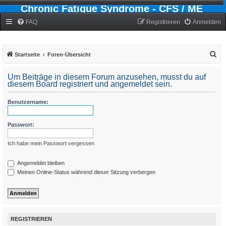
Chronic Fatigue Syndrome - CFS / ME
Forum
FAQ
Registrieren
Anmelden
S
Startseite
Foren-Übersicht
u
Um Beiträge in diesem Forum anzusehen, musst du auf
c
diesem Board registriert und angemeldet sein.
h
Benutzername:
e
Passwort:
Ich habe mein Passwort vergessen
Angemeldet bleiben
Meinen Online-Status während dieser Sitzung verbergen
REGISTRIEREN