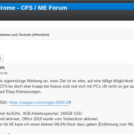
drome - CFS / ME Forum
bleme und Technik (öffentlich)
he
Erweiterte Suche
en
 13:09
 als eigennützige Werbung an, mein Ziel ist es eher, auf eine billige Möglichk
FS-ler doch eher knapp bei Kasse sind und sich mit PCs vllt nicht so gut aus
s auf Ebay-Kleinanzeigen.
550A:
https://rangee.com/rangee-lt550-2/
#
 mit 4x2GHz, 4GB Arbeitsspeicher, 240GB SSD.
und aktiviert, Office 2019 wurde vom Vorbesitzer aktiviert.
 für 6€ kann ich einen kleinen WLAN-Stick dazu geben (Entfernung zum WLAN