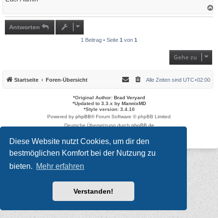
a
c
h
Antworten
o
b
1 Beitrag • Seite
1
von
1
e
n
Gehe zu
Startseite
Foren-Übersicht
Alle Zeiten sind
UTC+02:00
*
Original Author:
Brad Veryard
*
Updated to 3.3.x by
MannixMD
*
Style version: 3.4.10
Powered by
phpBB
® Forum Software © phpBB Limited
Deutsche Übersetzung durch
phpBB.de
Datenschutz
|
Nutzungsbedingungen
Diese Website nutzt Cookies, um dir den
bestmöglichen Komfort bei der Nutzung zu
bieten.
Mehr erfahren
Verstanden!