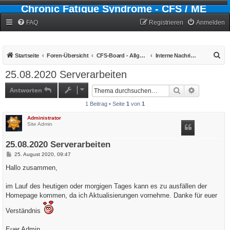
Chronic Fatigue Syndrome - CFS / ME
Forum
FAQ
Registrieren
Anmelden
S
Startseite
Foren-Übersicht
CFS-Board - Allgemein
Interne Nachrichten und Ankündigungen
u
25.08.2020 Serverarbeiten
c
Antworten
Suche
Erweiterte
h
1 Beitrag • Seite
1
von
1
e
Administrator
Site Admin
25.08.2020 Serverarbeiten
B
25. August 2020, 09:47
e
i
Hallo zusammen,
t
r
a
im Lauf des heutigen oder morgigen Tages kann es zu ausfällen der
g
Homepage kommen, da ich Aktualisierungen vornehme. Danke für euer
Verständnis
Euer Admin