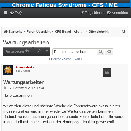
Chronic Fatigue Syndrome - CFS / ME
Forum
FAQ
Registrieren
Anmelden
S
Startseite
Foren-Übersicht
CFS-Board - Allgemein
Öffentliche Nachrichten und Ankündigungen
u
Wartungsarbeiten
c
Antworten
Suche
Erweiterte
h
1 Beitrag • Seite
1
von
1
e
Administrator
Site Admin
Wartungsarbeiten
B
12. Dezember 2017, 16:46
e
i
Hallo zusammen,
t
r
a
wir werden diese und nächste Woche die Forensoftware aktualisieren
g
müssen und es wird immer wieder zu Wartungsarbeiten kommen!
Dadurch werden auch einige der bestehende Fehler behoben!! Ihr werdet
in dem Fall mit einem Text auf der Homepage drauf hingewiesen!!