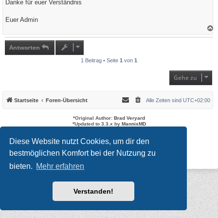
Danke für euer Verständnis
Euer Admin
a
c
h
Antworten
o
b
1 Beitrag • Seite
1
von
1
e
n
Gehe zu
Startseite
Foren-Übersicht
Alle Zeiten sind
UTC+02:00
*
Original Author:
Brad Veryard
*
Updated to 3.3.x by
MannixMD
*
Style version: 3.4.10
Powered by
phpBB
® Forum Software © phpBB Limited
Diese Website nutzt Cookies, um dir den
Deutsche Übersetzung durch
phpBB.de
bestmöglichen Komfort bei der Nutzung zu
Datenschutz
|
Nutzungsbedingungen
bieten.
Mehr erfahren
Verstanden!