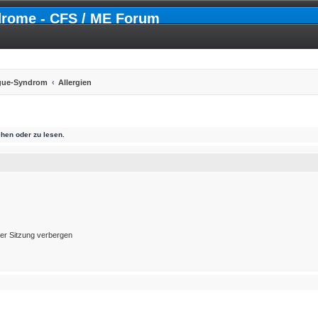
drome - CFS / ME Forum
igue-Syndrom
Allergien
hen oder zu lesen.
er Sitzung verbergen