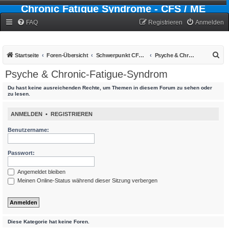
Chronic Fatigue Syndrome - CFS / ME
Forum
FAQ
Registrieren
Anmelden
S
Startseite
Foren-Übersicht
Schwerpunkt CFS - Chronic-Fatigue-Syndrom
Psyche & Chronic-Fatigue-Syndrom
u
Psyche & Chronic-Fatigue-Syndrom
c
Du hast keine ausreichenden Rechte, um Themen in diesem Forum zu sehen oder
h
zu lesen.
e
ANMELDEN
•
REGISTRIEREN
Benutzername:
Passwort:
Angemeldet bleiben
Meinen Online-Status während dieser Sitzung verbergen
Diese Kategorie hat keine Foren.