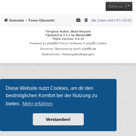
Gehe zu
Startseite
Foren-Übersicht
Alle Zeiten sind
UTC+02:00
*
Original Author:
Brad Veryard
*
Updated to 3.3.x by
MannixMD
*
Style version: 3.4.10
Powered by
phpBB
® Forum Software © phpBB Limited
Deutsche Übersetzung durch
phpBB.de
Datenschutz
|
Nutzungsbedingungen
Diese Website nutzt Cookies, um dir den
bestmöglichen Komfort bei der Nutzung zu
bieten.
Mehr erfahren
Verstanden!