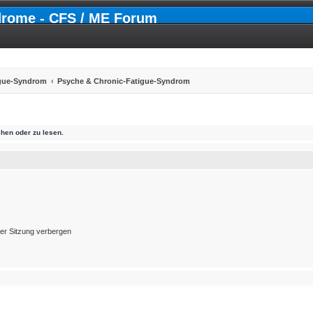
drome - CFS / ME Forum
igue-Syndrom
Psyche & Chronic-Fatigue-Syndrom
hen oder zu lesen.
er Sitzung verbergen