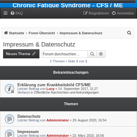
Chronic Fatigue Syndrome - CFS / ME
Forum
FAQ
Registrieren
Anmelden
S
Startseite
Foren-Übersicht
Impressum & Datenschutz
u
Impressum & Datenschutz
c
Neues Thema
Suche
Erweiterte Suche
h
2 Themen • Seite
1
von
1
e
Bekanntmachungen
Erklärung zum Krankheitsbild CFS/ME
Letzter Beitrag von
Lucy
«
14. September 2017, 11:27
Verfasst in
Öffentliche Nachrichten und Ankündigungen
Themen
Datenschutz
Letzter Beitrag von
Administrator
«
29. August 2020, 16:54
Impressum
Letzter Beitrag von
Administrator
«
23. März 2015, 16:56