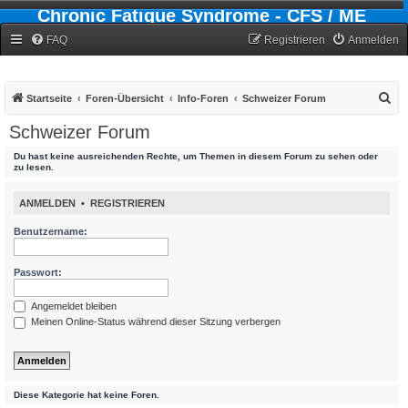
Chronic Fatigue Syndrome - CFS / ME
Forum
FAQ
Registrieren
Anmelden
S
Startseite
Foren-Übersicht
Info-Foren
Schweizer Forum
u
Schweizer Forum
c
Du hast keine ausreichenden Rechte, um Themen in diesem Forum zu sehen oder
h
zu lesen.
e
ANMELDEN
•
REGISTRIEREN
Benutzername:
Passwort:
Angemeldet bleiben
Meinen Online-Status während dieser Sitzung verbergen
Diese Kategorie hat keine Foren.