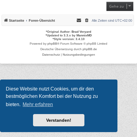
Gehe zu
Startseite
Foren-Übersicht
Alle Zeiten sind
UTC+02:00
*
Original Author:
Brad Veryard
*
Updated to 3.3.x by
MannixMD
*
Style version: 3.4.10
Powered by
phpBB
® Forum Software © phpBB Limited
Deutsche Übersetzung durch
phpBB.de
Datenschutz
|
Nutzungsbedingungen
Diese Website nutzt Cookies, um dir den
bestmöglichen Komfort bei der Nutzung zu
bieten.
Mehr erfahren
Verstanden!