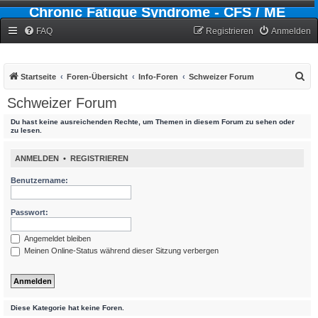
Chronic Fatigue Syndrome - CFS / ME
Forum
FAQ
Registrieren
Anmelden
S
Startseite
Foren-Übersicht
Info-Foren
Schweizer Forum
u
Schweizer Forum
c
Du hast keine ausreichenden Rechte, um Themen in diesem Forum zu sehen oder
h
zu lesen.
e
ANMELDEN
•
REGISTRIEREN
Benutzername:
Passwort:
Angemeldet bleiben
Meinen Online-Status während dieser Sitzung verbergen
Diese Kategorie hat keine Foren.