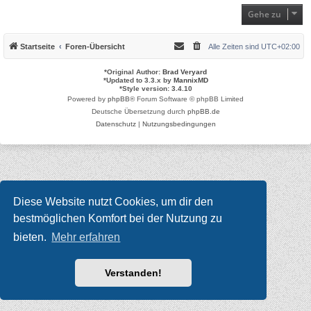
Gehe zu
Startseite
Foren-Übersicht
Alle Zeiten sind
UTC+02:00
*
Original Author:
Brad Veryard
*
Updated to 3.3.x by
MannixMD
*
Style version: 3.4.10
Powered by
phpBB
® Forum Software © phpBB Limited
Deutsche Übersetzung durch
phpBB.de
Datenschutz
|
Nutzungsbedingungen
Diese Website nutzt Cookies, um dir den
bestmöglichen Komfort bei der Nutzung zu
bieten.
Mehr erfahren
Verstanden!