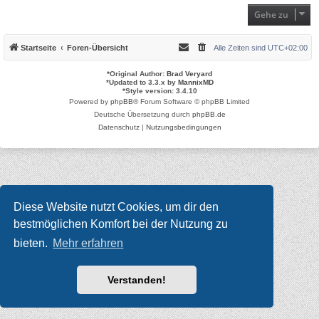
Gehe zu
Startseite
Foren-Übersicht
Alle Zeiten sind
UTC+02:00
*
Original Author:
Brad Veryard
*
Updated to 3.3.x by
MannixMD
*
Style version: 3.4.10
Powered by
phpBB
® Forum Software © phpBB Limited
Deutsche Übersetzung durch
phpBB.de
Datenschutz
|
Nutzungsbedingungen
Diese Website nutzt Cookies, um dir den
bestmöglichen Komfort bei der Nutzung zu
bieten.
Mehr erfahren
Verstanden!