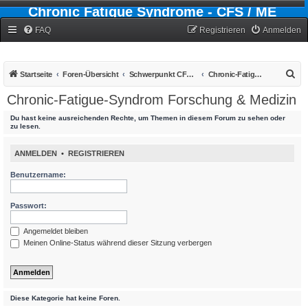
Chronic Fatigue Syndrome - CFS / ME
Forum
FAQ
Registrieren
Anmelden
S
Startseite
Foren-Übersicht
Schwerpunkt CFS - Chronic-Fatigue-Syndrom
Chronic-Fatigue-Syndrom Forschung & Medizin
u
Chronic-Fatigue-Syndrom Forschung & Medizin
c
Du hast keine ausreichenden Rechte, um Themen in diesem Forum zu sehen oder
h
zu lesen.
e
ANMELDEN
•
REGISTRIEREN
Benutzername:
Passwort:
Angemeldet bleiben
Meinen Online-Status während dieser Sitzung verbergen
Diese Kategorie hat keine Foren.