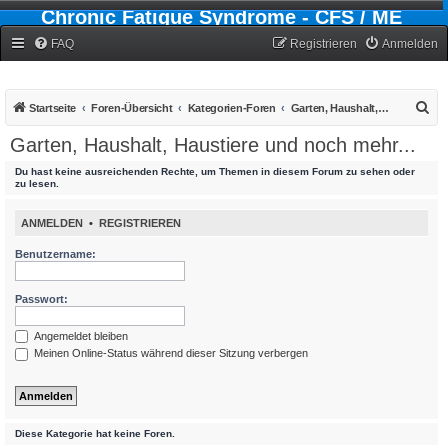
Chronic Fatigue Syndrome - CFS / ME
Forum
FAQ
Registrieren
Anmelden
S
Startseite
Foren-Übersicht
Kategorien-Foren
Garten, Haushalt, Haustiere und noch mehr...
u
Garten, Haushalt, Haustiere und noch mehr...
c
Du hast keine ausreichenden Rechte, um Themen in diesem Forum zu sehen oder
h
zu lesen.
e
ANMELDEN
•
REGISTRIEREN
Benutzername:
Passwort:
Angemeldet bleiben
Meinen Online-Status während dieser Sitzung verbergen
Diese Kategorie hat keine Foren.