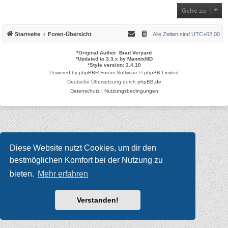
Gehe zu
Startseite
Foren-Übersicht
Alle Zeiten sind
UTC+02:00
*
Original Author:
Brad Veryard
*
Updated to 3.3.x by
MannixMD
*
Style version: 3.4.10
Powered by
phpBB
® Forum Software © phpBB Limited
Deutsche Übersetzung durch
phpBB.de
Datenschutz
|
Nutzungsbedingungen
Diese Website nutzt Cookies, um dir den
bestmöglichen Komfort bei der Nutzung zu
bieten.
Mehr erfahren
Verstanden!