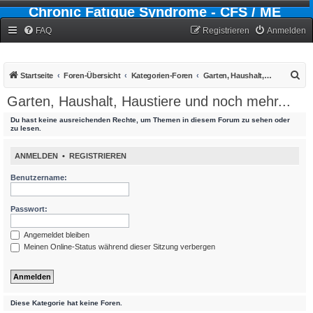
Chronic Fatigue Syndrome - CFS / ME
Forum
FAQ
Registrieren
Anmelden
S
Startseite
Foren-Übersicht
Kategorien-Foren
Garten, Haushalt, Haustiere und noch mehr...
u
Garten, Haushalt, Haustiere und noch mehr...
c
Du hast keine ausreichenden Rechte, um Themen in diesem Forum zu sehen oder
h
zu lesen.
e
ANMELDEN
•
REGISTRIEREN
Benutzername:
Passwort:
Angemeldet bleiben
Meinen Online-Status während dieser Sitzung verbergen
Diese Kategorie hat keine Foren.