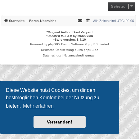
Gehe zu
Startseite
Foren-Übersicht
Alle Zeiten sind
UTC+02:00
*
Original Author:
Brad Veryard
*
Updated to 3.3.x by
MannixMD
*
Style version: 3.4.10
Powered by
phpBB
® Forum Software © phpBB Limited
Deutsche Übersetzung durch
phpBB.de
Datenschutz
|
Nutzungsbedingungen
Diese Website nutzt Cookies, um dir den
bestmöglichen Komfort bei der Nutzung zu
bieten.
Mehr erfahren
Verstanden!