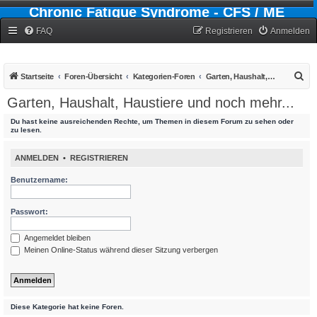
Chronic Fatigue Syndrome - CFS / ME
Forum
FAQ
Registrieren
Anmelden
S
Startseite
Foren-Übersicht
Kategorien-Foren
Garten, Haushalt, Haustiere und noch mehr...
u
Garten, Haushalt, Haustiere und noch mehr...
c
Du hast keine ausreichenden Rechte, um Themen in diesem Forum zu sehen oder
h
zu lesen.
e
ANMELDEN
•
REGISTRIEREN
Benutzername:
Passwort:
Angemeldet bleiben
Meinen Online-Status während dieser Sitzung verbergen
Diese Kategorie hat keine Foren.