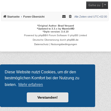
Gehe zu
Startseite
Foren-Übersicht
Alle Zeiten sind
UTC+02:00
*
Original Author:
Brad Veryard
*
Updated to 3.3.x by
MannixMD
*
Style version: 3.4.10
Powered by
phpBB
® Forum Software © phpBB Limited
Deutsche Übersetzung durch
phpBB.de
Datenschutz
|
Nutzungsbedingungen
Diese Website nutzt Cookies, um dir den
bestmöglichen Komfort bei der Nutzung zu
bieten.
Mehr erfahren
Verstanden!