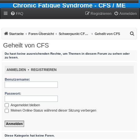
Chronic Fatigue Syndrome - CFS / ME
Forum
FAQ
Registrieren
Anmelden
S
Startseite
Foren-Übersicht
Schwerpunkt CFS - Chronic-Fatigue-Syndrom
Geheilt von CFS
u
Geheilt von CFS
c
Du hast keine ausreichenden Rechte, um Themen in diesem Forum zu sehen oder
h
zu lesen.
e
ANMELDEN
•
REGISTRIEREN
Benutzername:
Passwort:
Angemeldet bleiben
Meinen Online-Status während dieser Sitzung verbergen
Diese Kategorie hat keine Foren.