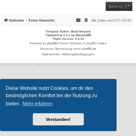
Gehe zu
Startseite
Foren-Übersicht
Alle Zeiten sind
UTC+02:00
*
Original Author:
Brad Veryard
*
Updated to 3.3.x by
MannixMD
*
Style version: 3.4.10
Powered by
phpBB
® Forum Software © phpBB Limited
Deutsche Übersetzung durch
phpBB.de
Datenschutz
|
Nutzungsbedingungen
Diese Website nutzt Cookies, um dir den
bestmöglichen Komfort bei der Nutzung zu
bieten.
Mehr erfahren
Verstanden!