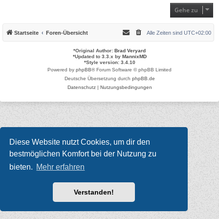
Gehe zu
Startseite
Foren-Übersicht
Alle Zeiten sind
UTC+02:00
*
Original Author:
Brad Veryard
*
Updated to 3.3.x by
MannixMD
*
Style version: 3.4.10
Powered by
phpBB
® Forum Software © phpBB Limited
Deutsche Übersetzung durch
phpBB.de
Datenschutz
|
Nutzungsbedingungen
Diese Website nutzt Cookies, um dir den
bestmöglichen Komfort bei der Nutzung zu
bieten.
Mehr erfahren
Verstanden!