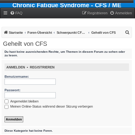
Chronic Fatigue Syndrome - CFS / ME
Forum
FAQ
Registrieren
Anmelden
S
Startseite
Foren-Übersicht
Schwerpunkt CFS - Chronic-Fatigue-Syndrom
Geheilt von CFS
u
Geheilt von CFS
c
Du hast keine ausreichenden Rechte, um Themen in diesem Forum zu sehen oder
h
zu lesen.
e
ANMELDEN
•
REGISTRIEREN
Benutzername:
Passwort:
Angemeldet bleiben
Meinen Online-Status während dieser Sitzung verbergen
Diese Kategorie hat keine Foren.