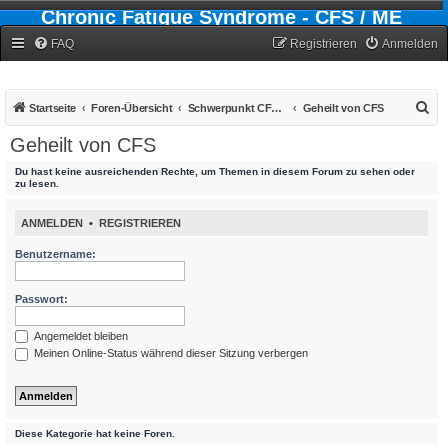
Chronic Fatigue Syndrome - CFS / ME
Forum
FAQ
Registrieren
Anmelden
S
Startseite
Foren-Übersicht
Schwerpunkt CFS - Chronic-Fatigue-Syndrom
Geheilt von CFS
u
Geheilt von CFS
c
Du hast keine ausreichenden Rechte, um Themen in diesem Forum zu sehen oder
h
zu lesen.
e
ANMELDEN
•
REGISTRIEREN
Benutzername:
Passwort:
Angemeldet bleiben
Meinen Online-Status während dieser Sitzung verbergen
Diese Kategorie hat keine Foren.