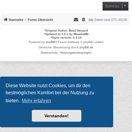
Gehe zu
Startseite
Foren-Übersicht
Alle Zeiten sind
UTC+02:00
*
Original Author:
Brad Veryard
*
Updated to 3.3.x by
MannixMD
*
Style version: 3.4.10
Powered by
phpBB
® Forum Software © phpBB Limited
Deutsche Übersetzung durch
phpBB.de
Datenschutz
|
Nutzungsbedingungen
Diese Website nutzt Cookies, um dir den
bestmöglichen Komfort bei der Nutzung zu
bieten.
Mehr erfahren
Verstanden!