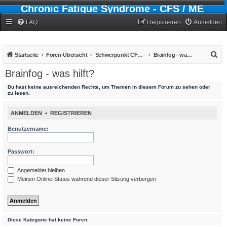
Chronic Fatigue Syndrome - CFS / ME
Forum
FAQ
Registrieren
Anmelden
S
Startseite
Foren-Übersicht
Schwerpunkt CFS - Chronic-Fatigue-Syndrom
Brainfog - was hilft?
u
Brainfog - was hilft?
c
Du hast keine ausreichenden Rechte, um Themen in diesem Forum zu sehen oder
h
zu lesen.
e
ANMELDEN
•
REGISTRIEREN
Benutzername:
Passwort:
Angemeldet bleiben
Meinen Online-Status während dieser Sitzung verbergen
Diese Kategorie hat keine Foren.