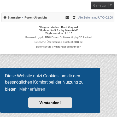
Gehe zu
Startseite
Foren-Übersicht
Alle Zeiten sind
UTC+02:00
*
Original Author:
Brad Veryard
*
Updated to 3.3.x by
MannixMD
*
Style version: 3.4.10
Powered by
phpBB
® Forum Software © phpBB Limited
Deutsche Übersetzung durch
phpBB.de
Datenschutz
|
Nutzungsbedingungen
Diese Website nutzt Cookies, um dir den
bestmöglichen Komfort bei der Nutzung zu
bieten.
Mehr erfahren
Verstanden!