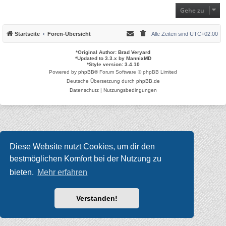
Gehe zu
Startseite
Foren-Übersicht
Alle Zeiten sind
UTC+02:00
*
Original Author:
Brad Veryard
*
Updated to 3.3.x by
MannixMD
*
Style version: 3.4.10
Powered by
phpBB
® Forum Software © phpBB Limited
Deutsche Übersetzung durch
phpBB.de
Datenschutz
|
Nutzungsbedingungen
Diese Website nutzt Cookies, um dir den
bestmöglichen Komfort bei der Nutzung zu
bieten.
Mehr erfahren
Verstanden!