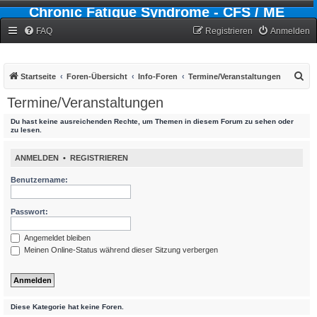
Chronic Fatigue Syndrome - CFS / ME
Forum
FAQ
Registrieren
Anmelden
S
Startseite
Foren-Übersicht
Info-Foren
Termine/Veranstaltungen
u
Termine/Veranstaltungen
c
Du hast keine ausreichenden Rechte, um Themen in diesem Forum zu sehen oder
h
zu lesen.
e
ANMELDEN
•
REGISTRIEREN
Benutzername:
Passwort:
Angemeldet bleiben
Meinen Online-Status während dieser Sitzung verbergen
Diese Kategorie hat keine Foren.