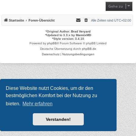
Gehe zu
Startseite
Foren-Übersicht
Alle Zeiten sind
UTC+02:00
*
Original Author:
Brad Veryard
*
Updated to 3.3.x by
MannixMD
*
Style version: 3.4.10
Powered by
phpBB
® Forum Software © phpBB Limited
Deutsche Übersetzung durch
phpBB.de
Datenschutz
|
Nutzungsbedingungen
Diese Website nutzt Cookies, um dir den
bestmöglichen Komfort bei der Nutzung zu
bieten.
Mehr erfahren
Verstanden!