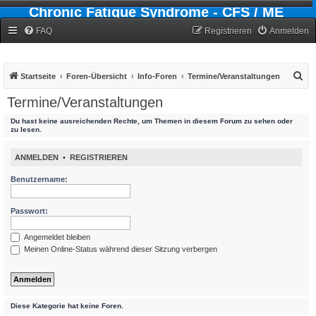
Chronic Fatigue Syndrome - CFS / ME
Forum
FAQ
Registrieren
Anmelden
S
Startseite
Foren-Übersicht
Info-Foren
Termine/Veranstaltungen
u
Termine/Veranstaltungen
c
Du hast keine ausreichenden Rechte, um Themen in diesem Forum zu sehen oder
h
zu lesen.
e
ANMELDEN
•
REGISTRIEREN
Benutzername:
Passwort:
Angemeldet bleiben
Meinen Online-Status während dieser Sitzung verbergen
Diese Kategorie hat keine Foren.