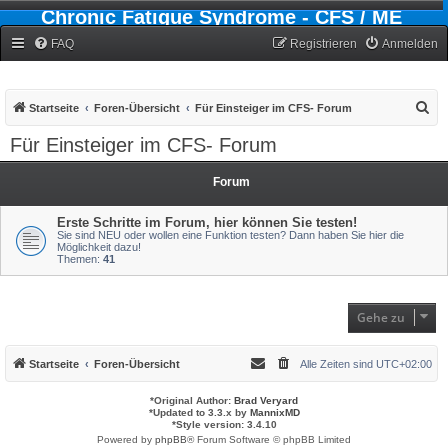
Chronic Fatigue Syndrome - CFS / ME
Forum
FAQ
Registrieren
Anmelden
S
Startseite
Foren-Übersicht
Für Einsteiger im CFS- Forum
u
Für Einsteiger im CFS- Forum
c
h
Forum
e
Erste Schritte im Forum, hier können Sie testen!
Sie sind NEU oder wollen eine Funktion testen? Dann haben Sie hier die
Möglichkeit dazu!
Themen:
41
Gehe zu
Startseite
Foren-Übersicht
Alle Zeiten sind
UTC+02:00
*
Original Author:
Brad Veryard
*
Updated to 3.3.x by
MannixMD
*
Style version: 3.4.10
Powered by
phpBB
® Forum Software © phpBB Limited