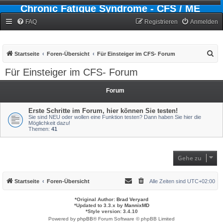
Chronic Fatigue Syndrome - CFS / ME
Forum
FAQ
Registrieren
Anmelden
S
Startseite
Foren-Übersicht
Für Einsteiger im CFS- Forum
u
Für Einsteiger im CFS- Forum
c
h
Forum
e
Erste Schritte im Forum, hier können Sie testen!
Sie sind NEU oder wollen eine Funktion testen? Dann haben Sie hier die
Möglichkeit dazu!
Themen:
41
Gehe zu
Startseite
Foren-Übersicht
Alle Zeiten sind
UTC+02:00
*
Original Author:
Brad Veryard
*
Updated to 3.3.x by
MannixMD
*
Style version: 3.4.10
Powered by
phpBB
® Forum Software © phpBB Limited