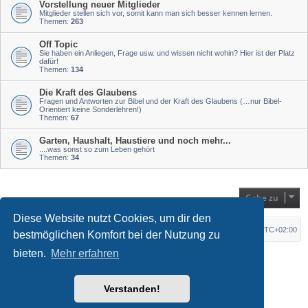
Vorstellung neuer Mitglieder
Mitglieder stellen sich vor, somit kann man sich besser kennen lernen.
Themen:
263
Off Topic
Sie haben ein Anliegen, Frage usw. und wissen nicht wohin? Hier ist der Platz
dafür!
Themen:
134
Die Kraft des Glaubens
Fragen und Antworten zur Bibel und der Kraft des Glaubens (…nur Bibel-
Orientiert keine Sonderlehren!)
Themen:
67
Garten, Haushalt, Haustiere und noch mehr...
....was sonst so zum Leben gehört
Themen:
34
Gehe zu
Diese Website nutzt Cookies, um dir den
Startseite
Foren-Übersicht
Alle Zeiten sind
UTC+02:00
bestmöglichen Komfort bei der Nutzung zu
bieten.
Mehr erfahren
*
Original Author:
Brad Veryard
*
Updated to 3.3.x by
MannixMD
*
Style version: 3.4.10
Powered by
phpBB
® Forum Software © phpBB Limited
Verstanden!
Deutsche Übersetzung durch
phpBB.de
Datenschutz
|
Nutzungsbedingungen