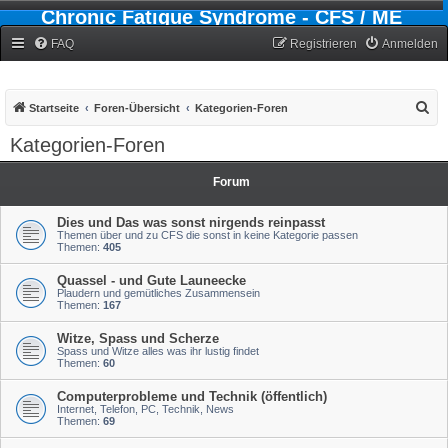
Chronic Fatigue Syndrome - CFS / ME
Forum
FAQ
Registrieren
Anmelden
S
Startseite
Foren-Übersicht
Kategorien-Foren
u
Kategorien-Foren
c
h
Forum
e
Dies und Das was sonst nirgends reinpasst
Themen über und zu CFS die sonst in keine Kategorie passen
Themen:
405
Quassel - und Gute Launeecke
Plaudern und gemütliches Zusammensein
Themen:
167
Witze, Spass und Scherze
Spass und Witze alles was ihr lustig findet
Themen:
60
Computerprobleme und Technik (öffentlich)
Internet, Telefon, PC, Technik, News
Themen:
69