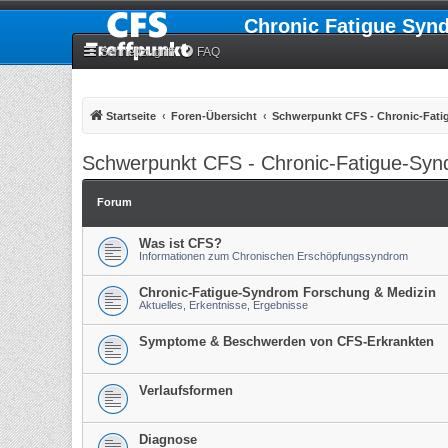
Chronic Fatigue Syn
Schnellzugriff
FAQ
Startseite
Foren-Übersicht
Schwerpunkt CFS - Chronic-Fat
Schwerpunkt CFS - Chronic-Fatigue-Sy
Forum
Was ist CFS?
Informationen zum Chronischen Erschöpfungssyndrom
Chronic-Fatigue-Syndrom Forschung & Medizin
Aktuelles, Erkentnisse, Ergebnisse
Symptome & Beschwerden von CFS-Erkrankten
Verlaufsformen
Diagnose