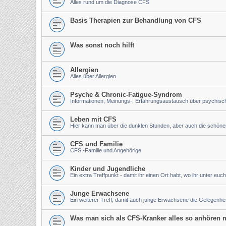
Alles rund um die Diagnose CFS
Basis Therapien zur Behandlung von CFS
Was sonst noch hilft
Allergien
Alles über Allergien
Psyche & Chronic-Fatigue-Syndrom
Informationen, Meinungs-, Erfahrungsaustausch über psychis
Leben mit CFS
Hier kann man über die dunklen Stunden, aber auch die schön
CFS und Familie
CFS -Familie und Angehörige
Kinder und Jugendliche
Ein extra Treffpunkt - damit ihr einen Ort habt, wo ihr unter euch
Junge Erwachsene
Ein weiterer Treff, damit auch junge Erwachsene die Gelegenh
Was man sich als CFS-Kranker alles so anhören m