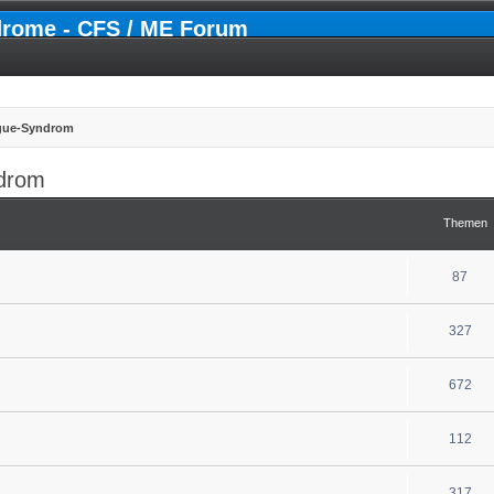
drome - CFS / ME Forum
igue-Syndrom
ndrom
Themen
87
327
672
112
317