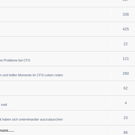
336
425
22
121
che Probleme bei CFS
280
en und hellen Momente im CFS-Leben reden
62
4
 seid
23
eit haben sich untereinander auszutauschen
uss.....
86