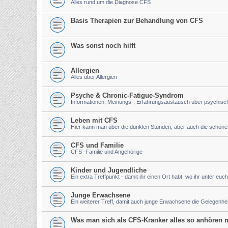
Alles rund um die Diagnose CFS
Basis Therapien zur Behandlung von CFS
Was sonst noch hilft
Allergien
Alles über Allergien
Psyche & Chronic-Fatigue-Syndrom
Informationen, Meinungs-, Erfahrungsaustausch über psychis
Leben mit CFS
Hier kann man über die dunklen Stunden, aber auch die schön
CFS und Familie
CFS -Familie und Angehörige
Kinder und Jugendliche
Ein extra Treffpunkt - damit ihr einen Ort habt, wo ihr unter euch
Junge Erwachsene
Ein weiterer Treff, damit auch junge Erwachsene die Gelegenh
Was man sich als CFS-Kranker alles so anhören m