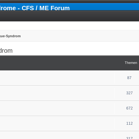
drome - CFS / ME Forum
igue-Syndrom
ndrom
Themen
87
327
672
112
317