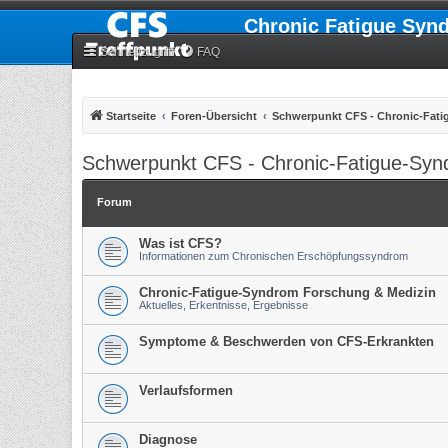
Chronic Fatigue Syn
Schnellzugriff
FAQ
Startseite
Foren-Übersicht
Schwerpunkt CFS - Chronic-Fat
Schwerpunkt CFS - Chronic-Fatigue-Sy
Forum
Was ist CFS?
Informationen zum Chronischen Erschöpfungssyndrom
Chronic-Fatigue-Syndrom Forschung & Medizin
Aktuelles, Erkentnisse, Ergebnisse
Symptome & Beschwerden von CFS-Erkrankten
Verlaufsformen
Diagnose