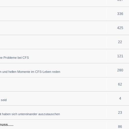
336
425
22
121
che Probleme bei CFS
280
en und hellen Momente im CFS-Leben reden
62
4
 seid
23
eit haben sich untereinander auszutauschen
uss.....
86