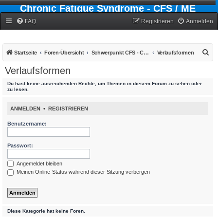
Chronic Fatigue Syndrome - CFS / ME
Forum
FAQ
Registrieren
Anmelden
S
Startseite
Foren-Übersicht
Schwerpunkt CFS - Chronic-Fatigue-Syndrom
Verlaufsformen
u
Verlaufsformen
c
Du hast keine ausreichenden Rechte, um Themen in diesem Forum zu sehen oder
h
zu lesen.
e
ANMELDEN
•
REGISTRIEREN
Benutzername:
Passwort:
Angemeldet bleiben
Meinen Online-Status während dieser Sitzung verbergen
Diese Kategorie hat keine Foren.