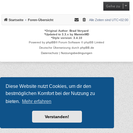
Gehe zu
Startseite
Foren-Übersicht
Alle Zeiten sind
UTC+02:00
*
Original Author:
Brad Veryard
*
Updated to 3.3.x by
MannixMD
*
Style version: 3.4.10
Powered by
phpBB
® Forum Software © phpBB Limited
Deutsche Übersetzung durch
phpBB.de
Datenschutz
|
Nutzungsbedingungen
Diese Website nutzt Cookies, um dir den
bestmöglichen Komfort bei der Nutzung zu
bieten.
Mehr erfahren
Verstanden!