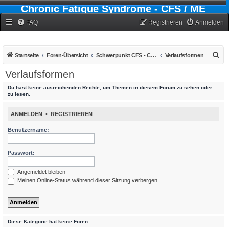
Chronic Fatigue Syndrome - CFS / ME
Forum
FAQ
Registrieren
Anmelden
S
Startseite
Foren-Übersicht
Schwerpunkt CFS - Chronic-Fatigue-Syndrom
Verlaufsformen
u
Verlaufsformen
c
Du hast keine ausreichenden Rechte, um Themen in diesem Forum zu sehen oder
h
zu lesen.
e
ANMELDEN
•
REGISTRIEREN
Benutzername:
Passwort:
Angemeldet bleiben
Meinen Online-Status während dieser Sitzung verbergen
Diese Kategorie hat keine Foren.