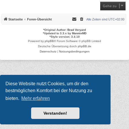
Gehe zu
Startseite
Foren-Übersicht
Alle Zeiten sind
UTC+02:00
*
Original Author:
Brad Veryard
*
Updated to 3.3.x by
MannixMD
*
Style version: 3.4.10
Powered by
phpBB
® Forum Software © phpBB Limited
Deutsche Übersetzung durch
phpBB.de
Datenschutz
|
Nutzungsbedingungen
Diese Website nutzt Cookies, um dir den
bestmöglichen Komfort bei der Nutzung zu
bieten.
Mehr erfahren
Verstanden!