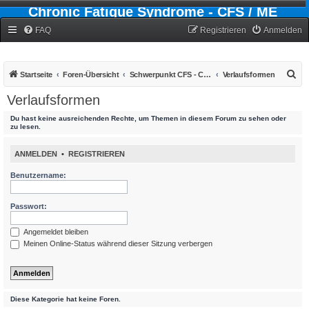
Chronic Fatigue Syndrome - CFS / ME
Forum
FAQ
Registrieren
Anmelden
S
Startseite
Foren-Übersicht
Schwerpunkt CFS - Chronic-Fatigue-Syndrom
Verlaufsformen
u
Verlaufsformen
c
Du hast keine ausreichenden Rechte, um Themen in diesem Forum zu sehen oder
h
zu lesen.
e
ANMELDEN
•
REGISTRIEREN
Benutzername:
Passwort:
Angemeldet bleiben
Meinen Online-Status während dieser Sitzung verbergen
Diese Kategorie hat keine Foren.