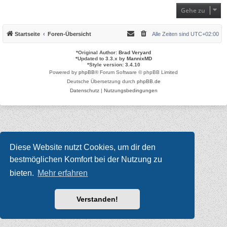
Gehe zu
Startseite
Foren-Übersicht
Alle Zeiten sind
UTC+02:00
*
Original Author:
Brad Veryard
*
Updated to 3.3.x by
MannixMD
*
Style version: 3.4.10
Powered by
phpBB
® Forum Software © phpBB Limited
Deutsche Übersetzung durch
phpBB.de
Datenschutz
|
Nutzungsbedingungen
Diese Website nutzt Cookies, um dir den
bestmöglichen Komfort bei der Nutzung zu
bieten.
Mehr erfahren
Verstanden!