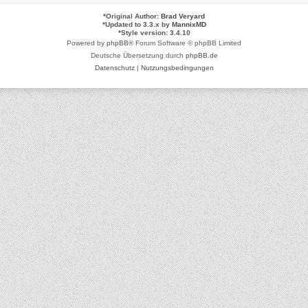
*
Original Author:
Brad Veryard
*
Updated to 3.3.x by
MannixMD
*
Style version: 3.4.10
Powered by
phpBB
® Forum Software © phpBB Limited
Deutsche Übersetzung durch
phpBB.de
Datenschutz
|
Nutzungsbedingungen