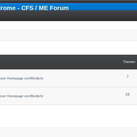
drome - CFS / ME Forum
Themen
7
ser Homepage veröffentlicht
28
ser Homepage veröffentlicht