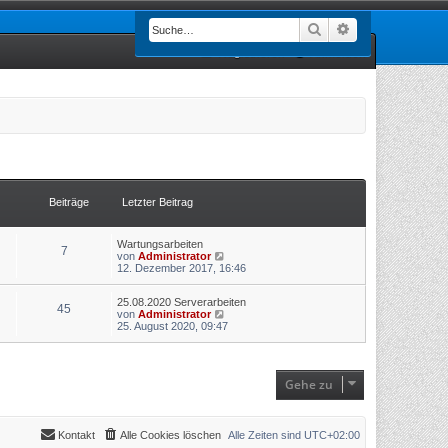
Suche
Erweiterte Such
Registrieren
Anmelden
Beiträge
Letzter Beitrag
Wartungsarbeiten
7
N
von
Administrator
e
12. Dezember 2017, 16:46
u
e
25.08.2020 Serverarbeiten
s
45
N
von
Administrator
t
e
25. August 2020, 09:47
e
u
r
e
B
s
e
t
i
Gehe zu
e
t
r
r
B
a
e
g
i
Kontakt
Alle Cookies löschen
Alle Zeiten sind
UTC+02:00
t