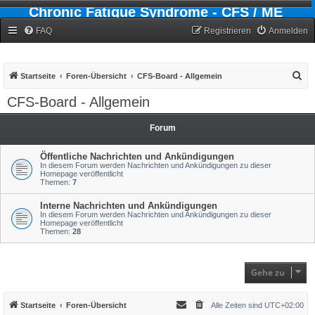
Chronic Fatigue Syndrome - CFS / ME
Forum
FAQ
Registrieren
Anmelden
S
Startseite
Foren-Übersicht
CFS-Board - Allgemein
u
CFS-Board - Allgemein
c
h
Forum
e
Öffentliche Nachrichten und Ankündigungen
In diesem Forum werden Nachrichten und Ankündigungen zu dieser
Homepage veröffentlicht
Themen:
7
Interne Nachrichten und Ankündigungen
In diesem Forum werden Nachrichten und Ankündigungen zu dieser
Homepage veröffentlicht
Themen:
28
Gehe zu
Startseite
Foren-Übersicht
Alle Zeiten sind
UTC+02:00