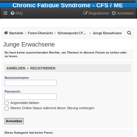
Chronic Fatigue Syndrome - CFS / ME
Forum
FAQ
Registrieren
Anmelden
S
Startseite
Foren-Übersicht
Schwerpunkt CFS - Chronic-Fatigue-Syndrom
Junge Erwachsene
u
Junge Erwachsene
c
Du hast keine ausreichenden Rechte, um Themen in diesem Forum zu sehen oder
h
zu lesen.
e
ANMELDEN
•
REGISTRIEREN
Benutzername:
Passwort:
Angemeldet bleiben
Meinen Online-Status während dieser Sitzung verbergen
Diese Kategorie hat keine Foren.