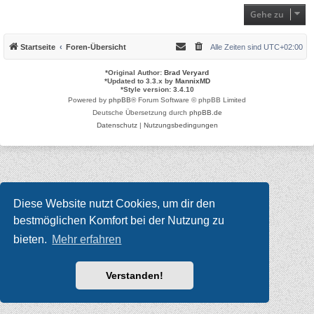
Gehe zu
Startseite
Foren-Übersicht
Alle Zeiten sind
UTC+02:00
*
Original Author:
Brad Veryard
*
Updated to 3.3.x by
MannixMD
*
Style version: 3.4.10
Powered by
phpBB
® Forum Software © phpBB Limited
Deutsche Übersetzung durch
phpBB.de
Datenschutz
|
Nutzungsbedingungen
Diese Website nutzt Cookies, um dir den
bestmöglichen Komfort bei der Nutzung zu
bieten.
Mehr erfahren
Verstanden!