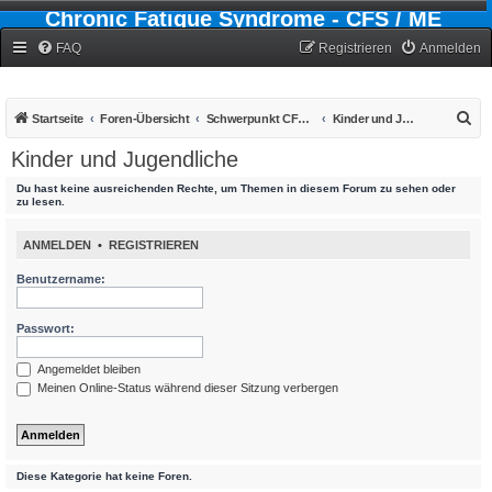
Chronic Fatigue Syndrome - CFS / ME
Forum
FAQ
Registrieren
Anmelden
S
Startseite
Foren-Übersicht
Schwerpunkt CFS - Chronic-Fatigue-Syndrom
Kinder und Jugendliche
u
Kinder und Jugendliche
c
Du hast keine ausreichenden Rechte, um Themen in diesem Forum zu sehen oder
h
zu lesen.
e
ANMELDEN
•
REGISTRIEREN
Benutzername:
Passwort:
Angemeldet bleiben
Meinen Online-Status während dieser Sitzung verbergen
Diese Kategorie hat keine Foren.