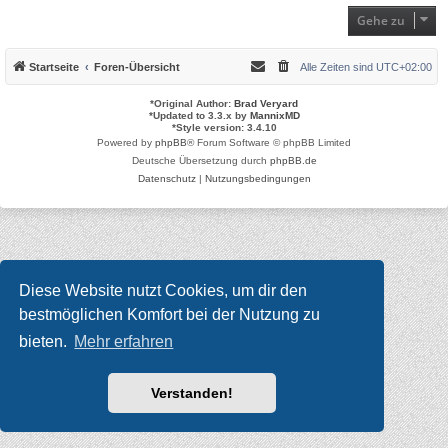
Gehe zu
Startseite
Foren-Übersicht
Alle Zeiten sind
UTC+02:00
*
Original Author:
Brad Veryard
*
Updated to 3.3.x by
MannixMD
*
Style version: 3.4.10
Powered by
phpBB
® Forum Software © phpBB Limited
Deutsche Übersetzung durch
phpBB.de
Datenschutz
|
Nutzungsbedingungen
Diese Website nutzt Cookies, um dir den
bestmöglichen Komfort bei der Nutzung zu
bieten.
Mehr erfahren
Verstanden!