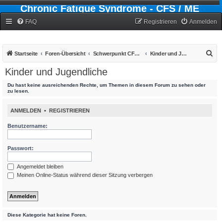
Chronic Fatigue Syndrome - CFS / ME
Forum
FAQ
Registrieren
Anmelden
S
Startseite
Foren-Übersicht
Schwerpunkt CFS - Chronic-Fatigue-Syndrom
Kinder und Jugendliche
u
Kinder und Jugendliche
c
Du hast keine ausreichenden Rechte, um Themen in diesem Forum zu sehen oder
h
zu lesen.
e
ANMELDEN
•
REGISTRIEREN
Benutzername:
Passwort:
Angemeldet bleiben
Meinen Online-Status während dieser Sitzung verbergen
Diese Kategorie hat keine Foren.