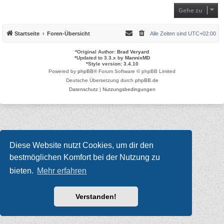
Gehe zu
Startseite
Foren-Übersicht
Alle Zeiten sind
UTC+02:00
*
Original Author:
Brad Veryard
*
Updated to 3.3.x by
MannixMD
*
Style version: 3.4.10
Powered by
phpBB
® Forum Software © phpBB Limited
Deutsche Übersetzung durch
phpBB.de
Datenschutz
|
Nutzungsbedingungen
Diese Website nutzt Cookies, um dir den
bestmöglichen Komfort bei der Nutzung zu
bieten.
Mehr erfahren
Verstanden!