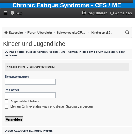
Chronic Fatigue Syndrome - CFS / ME
Forum
FAQ
Registrieren
Anmelden
S
Startseite
Foren-Übersicht
Schwerpunkt CFS - Chronic-Fatigue-Syndrom
Kinder und Jugendliche
u
Kinder und Jugendliche
c
Du hast keine ausreichenden Rechte, um Themen in diesem Forum zu sehen oder
h
zu lesen.
e
ANMELDEN
•
REGISTRIEREN
Benutzername:
Passwort:
Angemeldet bleiben
Meinen Online-Status während dieser Sitzung verbergen
Diese Kategorie hat keine Foren.