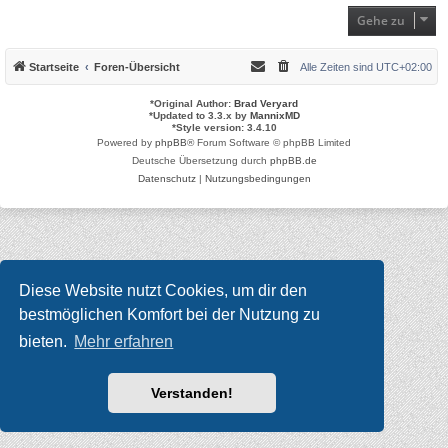
Gehe zu
Startseite
Foren-Übersicht
Alle Zeiten sind
UTC+02:00
*
Original Author:
Brad Veryard
*
Updated to 3.3.x by
MannixMD
*
Style version: 3.4.10
Powered by
phpBB
® Forum Software © phpBB Limited
Deutsche Übersetzung durch
phpBB.de
Datenschutz
|
Nutzungsbedingungen
Diese Website nutzt Cookies, um dir den
bestmöglichen Komfort bei der Nutzung zu
bieten.
Mehr erfahren
Verstanden!