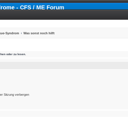
drome - CFS / ME Forum
igue-Syndrom
Was sonst noch hilft
hen oder zu lesen.
er Sitzung verbergen