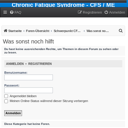
Chronic Fatigue Syndrome - CFS / ME
Forum
FAQ
Registrieren
Anmelden
S
Startseite
Foren-Übersicht
Schwerpunkt CFS - Chronic-Fatigue-Syndrom
Was sonst noch hilft
u
Was sonst noch hilft
c
Du hast keine ausreichenden Rechte, um Themen in diesem Forum zu sehen oder
h
zu lesen.
e
ANMELDEN
•
REGISTRIEREN
Benutzername:
Passwort:
Angemeldet bleiben
Meinen Online-Status während dieser Sitzung verbergen
Diese Kategorie hat keine Foren.