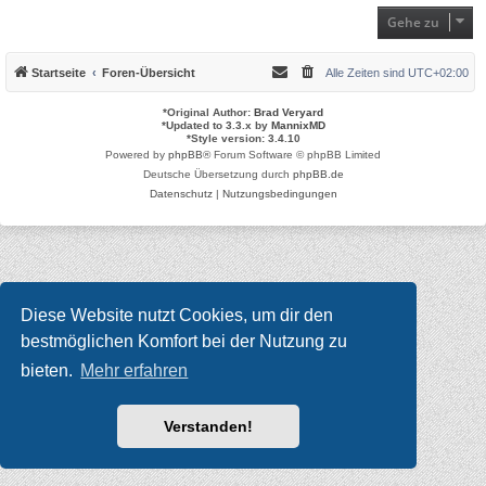
Gehe zu
Startseite
Foren-Übersicht
Alle Zeiten sind
UTC+02:00
*
Original Author:
Brad Veryard
*
Updated to 3.3.x by
MannixMD
*
Style version: 3.4.10
Powered by
phpBB
® Forum Software © phpBB Limited
Deutsche Übersetzung durch
phpBB.de
Datenschutz
|
Nutzungsbedingungen
Diese Website nutzt Cookies, um dir den
bestmöglichen Komfort bei der Nutzung zu
bieten.
Mehr erfahren
Verstanden!