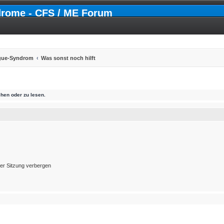
drome - CFS / ME Forum
igue-Syndrom
Was sonst noch hilft
hen oder zu lesen.
er Sitzung verbergen