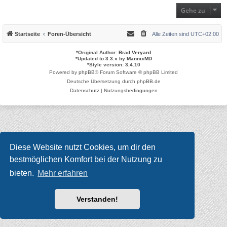
Gehe zu
Startseite
Foren-Übersicht
Alle Zeiten sind
UTC+02:00
*
Original Author:
Brad Veryard
*
Updated to 3.3.x by
MannixMD
*
Style version: 3.4.10
Powered by
phpBB
® Forum Software © phpBB Limited
Deutsche Übersetzung durch
phpBB.de
Datenschutz
|
Nutzungsbedingungen
Diese Website nutzt Cookies, um dir den
bestmöglichen Komfort bei der Nutzung zu
bieten.
Mehr erfahren
Verstanden!