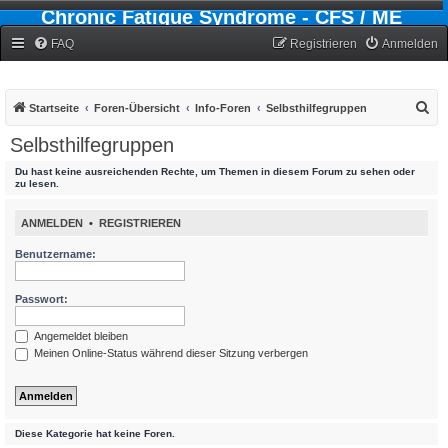
Chronic Fatigue Syndrome - CFS / ME
Forum
FAQ
Registrieren
Anmelden
S
Startseite
Foren-Übersicht
Info-Foren
Selbsthilfegruppen
u
Selbsthilfegruppen
c
Du hast keine ausreichenden Rechte, um Themen in diesem Forum zu sehen oder
h
zu lesen.
e
ANMELDEN
•
REGISTRIEREN
Benutzername:
Passwort:
Angemeldet bleiben
Meinen Online-Status während dieser Sitzung verbergen
Diese Kategorie hat keine Foren.