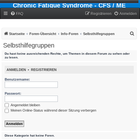
Chronic Fatigue Syndrome - CFS / ME
Forum
FAQ
Registrieren
Anmelden
S
Startseite
Foren-Übersicht
Info-Foren
Selbsthilfegruppen
u
Selbsthilfegruppen
c
Du hast keine ausreichenden Rechte, um Themen in diesem Forum zu sehen oder
h
zu lesen.
e
ANMELDEN
•
REGISTRIEREN
Benutzername:
Passwort:
Angemeldet bleiben
Meinen Online-Status während dieser Sitzung verbergen
Diese Kategorie hat keine Foren.