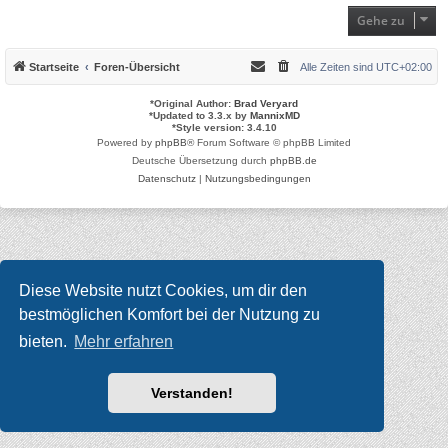
Gehe zu
Startseite
Foren-Übersicht
Alle Zeiten sind
UTC+02:00
*
Original Author:
Brad Veryard
*
Updated to 3.3.x by
MannixMD
*
Style version: 3.4.10
Powered by
phpBB
® Forum Software © phpBB Limited
Deutsche Übersetzung durch
phpBB.de
Datenschutz
|
Nutzungsbedingungen
Diese Website nutzt Cookies, um dir den
bestmöglichen Komfort bei der Nutzung zu
bieten.
Mehr erfahren
Verstanden!