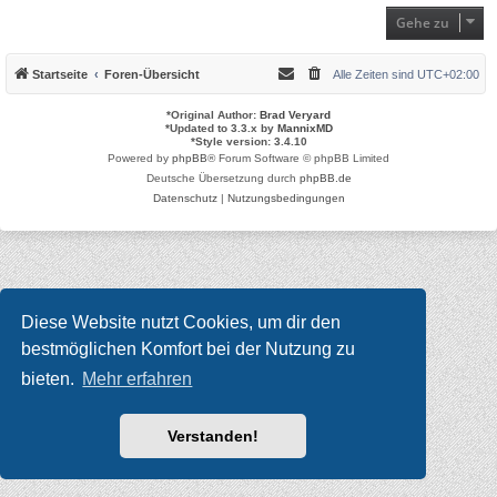
Gehe zu
Startseite
Foren-Übersicht
Alle Zeiten sind
UTC+02:00
*
Original Author:
Brad Veryard
*
Updated to 3.3.x by
MannixMD
*
Style version: 3.4.10
Powered by
phpBB
® Forum Software © phpBB Limited
Deutsche Übersetzung durch
phpBB.de
Datenschutz
|
Nutzungsbedingungen
Diese Website nutzt Cookies, um dir den
bestmöglichen Komfort bei der Nutzung zu
bieten.
Mehr erfahren
Verstanden!