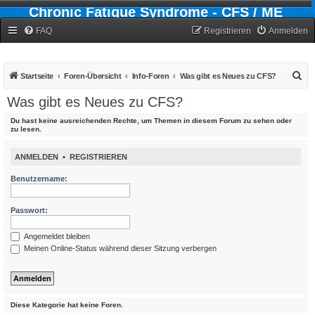
Chronic Fatigue Syndrome - CFS / ME
Forum
FAQ
Registrieren
Anmelden
S
Startseite
Foren-Übersicht
Info-Foren
Was gibt es Neues zu CFS?
u
Was gibt es Neues zu CFS?
c
Du hast keine ausreichenden Rechte, um Themen in diesem Forum zu sehen oder
h
zu lesen.
e
ANMELDEN
•
REGISTRIEREN
Benutzername:
Passwort:
Angemeldet bleiben
Meinen Online-Status während dieser Sitzung verbergen
Diese Kategorie hat keine Foren.