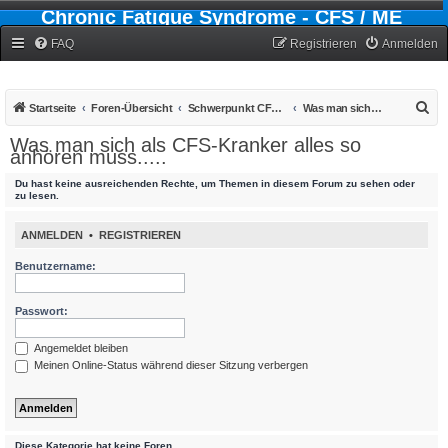
Chronic Fatigue Syndrome - CFS / ME
Forum
FAQ
Registrieren
Anmelden
S
Startseite
Foren-Übersicht
Schwerpunkt CFS - Chronic-Fatigue-Syndrom
Was man sich als CFS-Kranker alles so anhören muss.....
u
Was man sich als CFS-Kranker alles so
anhören muss.....
c
h
Du hast keine ausreichenden Rechte, um Themen in diesem Forum zu sehen oder
zu lesen.
e
ANMELDEN
•
REGISTRIEREN
Benutzername:
Passwort:
Angemeldet bleiben
Meinen Online-Status während dieser Sitzung verbergen
Diese Kategorie hat keine Foren.