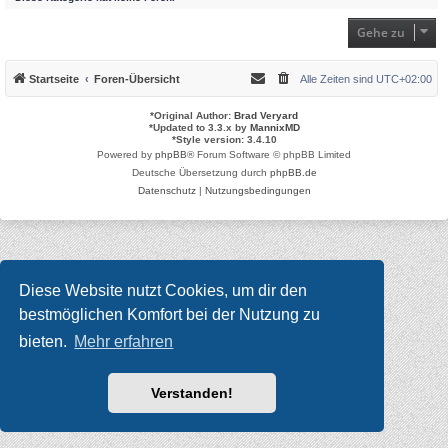
Gehe zu
Startseite
Foren-Übersicht
Alle Zeiten sind
UTC+02:00
*
Original Author:
Brad Veryard
*
Updated to 3.3.x by
MannixMD
*
Style version: 3.4.10
Powered by
phpBB
® Forum Software © phpBB Limited
Deutsche Übersetzung durch
phpBB.de
Datenschutz
|
Nutzungsbedingungen
Diese Website nutzt Cookies, um dir den
bestmöglichen Komfort bei der Nutzung zu
bieten.
Mehr erfahren
Verstanden!